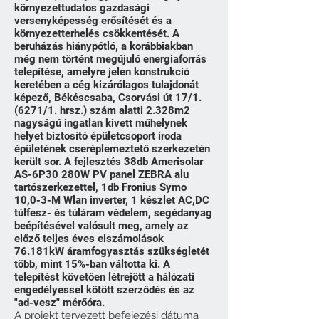
környezettudatos gazdasági
versenyképesség erősítését és a
környezetterhelés csökkentését. A
beruházás hiánypótló, a korábbiakban
még nem történt megújuló energiaforrás
telepítése, amelyre jelen konstrukció
keretében a cég kizárólagos tulajdonát
képező, Békéscsaba, Csorvási út 17/1.
(6271/1. hrsz.) szám alatti 2.328m2
nagyságú ingatlan kivett műhelynek
helyet biztosító épületcsoport iroda
épületének cseréplemeztető szerkezetén
került sor. A fejlesztés 38db Amerisolar
AS-6P30 280W PV panel ZEBRA alu
tartószerkezettel, 1db Fronius Symo
10,0-3-M Wlan inverter, 1 készlet AC,DC
túlfesz- és túláram védelem, segédanyag
beépítésével valósult meg, amely az
előző teljes éves elszámolások
76.181kW áramfogyasztás szükségletét
több, mint 15%-ban váltotta ki. A
telepítést követően létrejött a hálózati
engedélyessel kötött szerződés és az
"ad-vesz" mérőóra.
A projekt tervezett befejezési dátuma