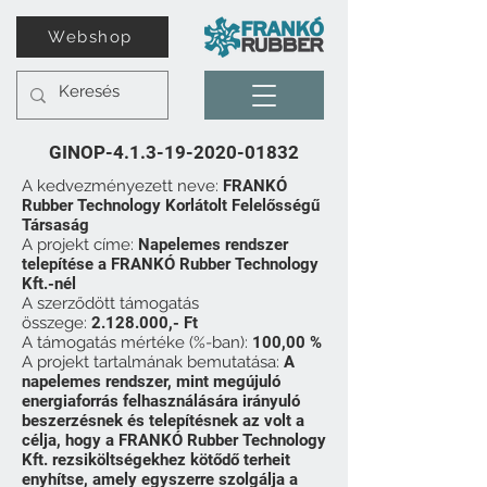
Webshop
GINOP-4.1.3-19-2020-01832
A kedvezményezett neve:
FRANKÓ
Rubber Technology Korlátolt Felelősségű
Társaság
A projekt címe:
Napelemes rendszer
telepítése a FRANKÓ Rubber Technology
Kft.-nél
A szerződött támogatás
összege:
2.128.000
,- Ft
A támogatás mértéke (%-ban):
100,00 %
A projekt tartalmának bemutatása:
A
napelemes rendszer, mint megújuló
energiaforrás felhasználására irányuló
beszerzésnek és telepítésnek az volt a
célja, hogy a FRANKÓ Rubber Technology
Kft. rezsiköltségekhez kötődő terheit
enyhítse, amely egyszerre szolgálja a