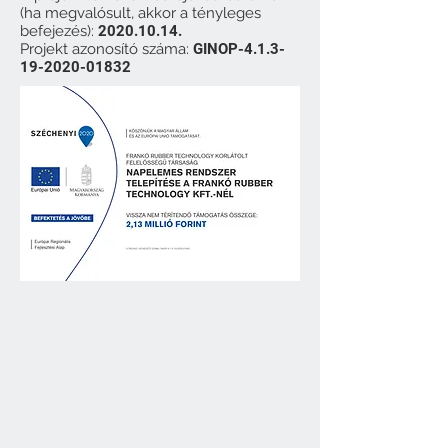
(ha megvalósult, akkor a tényleges
befejezés):
2020.10.14
.
Projekt azonosító száma:
GINOP-4.1.3-
19-2020-01832
​
Gumilapok, súlytárcsák, gumi burkolatok,
istálló padló
Mitykó Mária
+36 30 373 3508
Súlytárcsák, műszaki gumi
Kovács Antal László
+36 30 016 6804
Garázsipari termékek
Deák Sándor
+36 70 324 6599