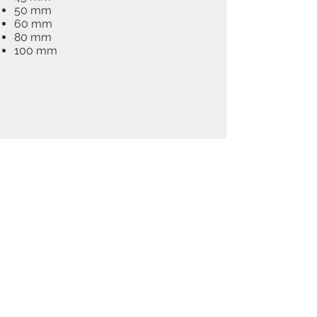
50 mm
60 mm
80 mm
100 mm
​
Gumilapok, súlytárcsák, gumi burkolatok,
istálló padló
Mitykó Mária
+36 30 373 3508
Súlytárcsák, műszaki gumi
Kovács Antal László
+36 30 016 6804
Garázsipari termékek
Deák Sándor
+36 70 324 6599
frankokft@frankokft.hu
www.frankokft.hu
Webshop:
www.frankorubber.eu
GINOP-4.1.3-19-2020-01832