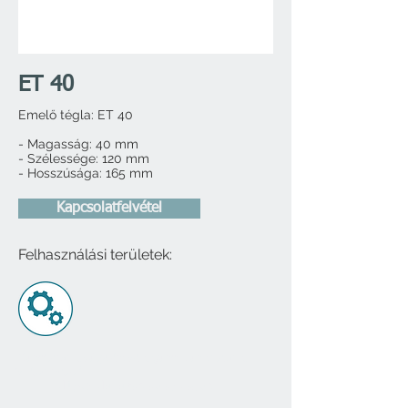
ET 40
Emelő tégla: ET 40
- Magasság: 40 mm
- Szélessége: 120 mm
- Hosszúsága: 165 mm
Kapcsolatfelvétel
Felhasználási területek:
​
Gumilapok, súlytárcsák, gumi burkolatok,
istálló padló
Mitykó Mária
+36 30 373 3508