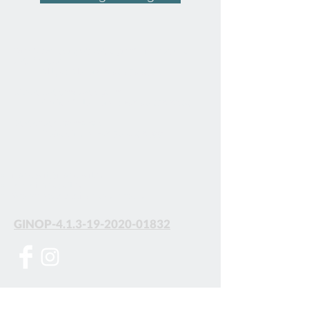
​
Gumilapok, súlytárcsák, gumi burkolatok,
istálló padló
Mitykó Mária
+36 30 373 3508
Súlytárcsák, műszaki gumi
Kovács Antal László
+36 30 016 6804
Garázsipari termékek
Deák Sándor
+36 70 324 6599
frankokft@frankokft.hu
www.frankokft.hu
Webshop:
www.frankorubber.eu
GINOP-4.1.3-19-2020-01832
Iratkozz fel, hogy első kézből értesülj
friss híreinkről!