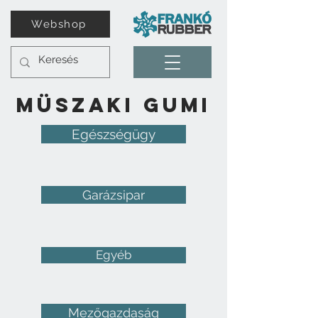
Webshop
Müszaki gumi
Egészségügy
Garázsipar
Egyéb
Mezőgazdaság