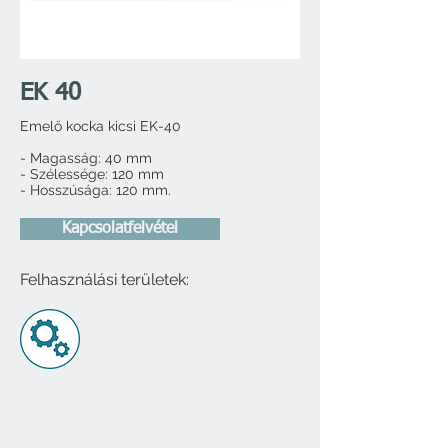
EK 40
Emelő kocka kicsi EK-40
- Magasság: 40 mm
- Szélessége: 120 mm
- Hosszúsága: 120 mm.
Kapcsolatfelvétel
Felhasználási területek:
​
Gumilapok, súlytárcsák, gumi burkolatok,
istálló padló
Mitykó Mária
+36 30 373 3508