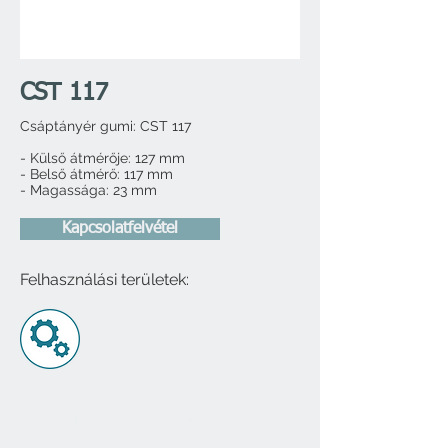
CST 117
Csáptányér gumi: CST 117
- Külső átmérője: 127 mm
- Belső átmérő: 117 mm
- Magassága: 23 mm
Kapcsolatfelvétel
Felhasználási területek:
​
Gumilapok, súlytárcsák, gumi burkolatok,
istálló padló
Mitykó Mária
+36 30 373 3508