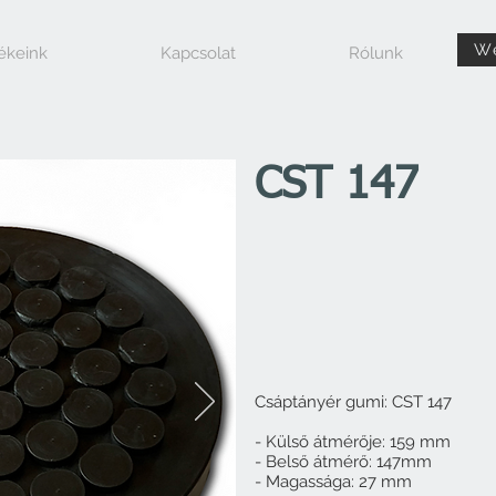
W
ékeink
Kapcsolat
Rólunk
CST 147
Csáptányér gumi: CST 147
- Külső átmérője: 159 mm
- Belső átmérő: 147mm
- Magassága: 27 mm