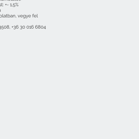
: +- 1,5%
m
olatban, vegye fel
3508, +36 30 016 6804