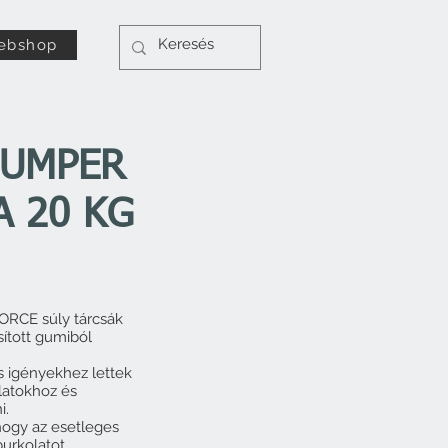
ebshop
BUMPER
A 20 KG
ORCE súly tárcsák
ított gumiból
is igényekhez lettek
rlatokhoz és
i.
 hogy az esetleges
burkolatot.