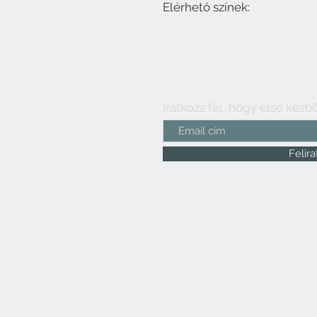
Elérhető színek:
burkolatok,
Iratkozz fel, hogy első kézből
508
Felir
0 016 6804
599