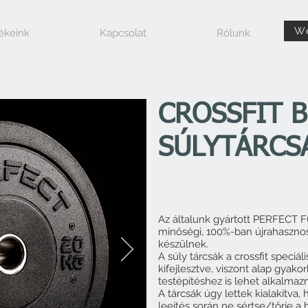
W
ékeink
Kapcsolat
Rólunk
CROSSFIT 
SÚLYTÁRCS
Az általunk gyártott PERFECT F
minőségi, 100%-ban újrahasznos
készülnek.
A súly tárcsák a crossfit speciál
kifejlesztve, viszont alap gyako
testépítéshez is lehet alkalmazn
A tárcsák úgy lettek kialakítva,
leejtés során ne sértse/törje a 