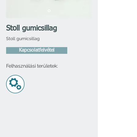
Stoll gumicsillag
Stoll gumicsillag
Kapcsolatfelvétel
Felhasználási területek:
​
Gumilapok, súlytárcsák, gumi burkolatok,
istálló padló
Mitykó Mária
+36 30 373 3508
Súlytárcsák, műszaki gumi
Kovács Antal László
+36 30 016 6804
Garázsipari termékek